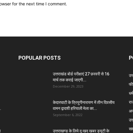
owser for the next time I comment.
POPULAR POSTS
P
उत्तराखंड बोर्ड परीक्षाएं 27 फ़रवरी से 16
उत
मार्च तक कराई जाएगी...
फी
December 29, 2023
धर्
रा
केदारघाटी के त्रियुगीनारायण में तीन दिवसीय
.
वामन द्वादशी हरियाली मेला का...
अप
September 6, 2022
उत्
सा
े
उत्तराखण्ड के लिये दुःखद खबर ड्यूटी के