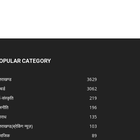
OPULAR CATEGORY
्तराखण्ड
3629
चर्ड
3062
म-संस्कृति
219
जनीति
196
राध
135
तराखण्ड(ब्रेकिंग न्यूज़)
103
माजिक
89