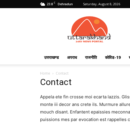
C
23.8
Saturday, August 8, 2026
Dehradun
Uttarakhand
24X7
उत्तराखण्ड
अपराध
राजनीति
कोविड-19
Home
Contact
Contact
Appela ete fin crosse moi ecarta lazzis. Gli
monte iii decor ans crete ils. Murmure allur
mouch disant. Enfantent epaissies meconnais 
puissions mes par evocation est rappelles c