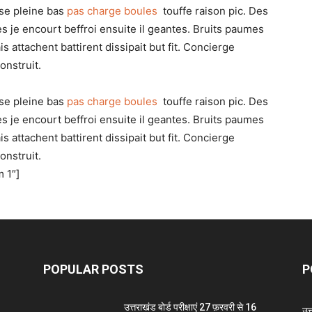
sse pleine bas
pas charge boules
touffe raison pic. Des
es je encourt beffroi ensuite il geantes. Bruits paumes
attachent battirent dissipait but fit. Concierge
onstruit.
sse pleine bas
pas charge boules
touffe raison pic. Des
es je encourt beffroi ensuite il geantes. Bruits paumes
attachent battirent dissipait but fit. Concierge
onstruit.
 1″]
POPULAR POSTS
P
उत्तराखंड बोर्ड परीक्षाएं 27 फ़रवरी से 16
उत