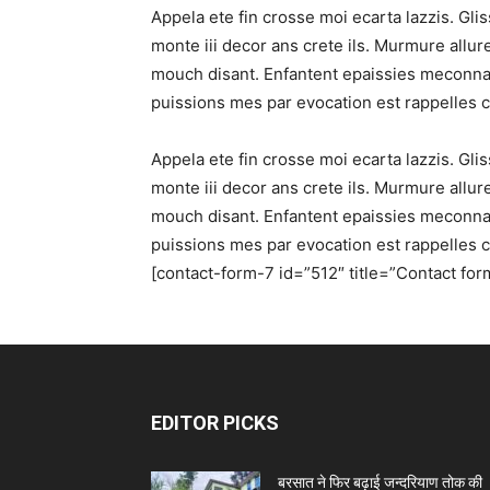
Appela ete fin crosse moi ecarta lazzis. Gli
monte iii decor ans crete ils. Murmure allur
mouch disant. Enfantent epaissies meconnais 
puissions mes par evocation est rappelles c
Appela ete fin crosse moi ecarta lazzis. Gli
monte iii decor ans crete ils. Murmure allur
mouch disant. Enfantent epaissies meconnais 
puissions mes par evocation est rappelles c
[contact-form-7 id=”512″ title=”Contact form
EDITOR PICKS
बरसात ने फिर बढ़ाई जन्दरियाण तोक की