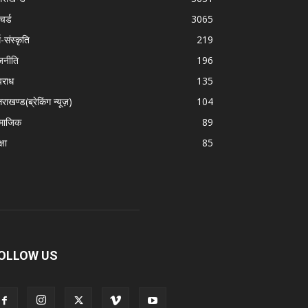
चर्ड
3065
म-संस्कृति
219
जनीति
196
राध
135
तराखण्ड(ब्रेकिंग न्यूज़)
104
माजिक
89
्षा
85
OLLOW US