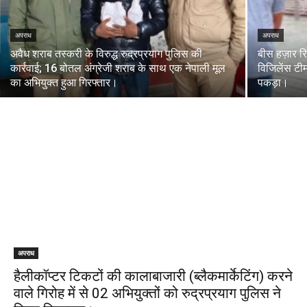
अपराध
अपराध
अवैध शराब तस्करी के विरुद्ध रुद्रप्रयाग पुलिस की
बीस हज़ार रि
कार्रवाई; 16 बोतल अंग्रेजी शराब के साथ एक नेपाली मूल
विजिलेंस टीम
का अभियुक्त हुआ गिरफ्तार।
पकड़ा।
अपराध
हैलीकॉप्टर टिकटों की कालाबाजारी (ब्लैकमार्केटिंग) करने
वाले गिरोह में से 02 अभियुक्तों को रुद्रप्रयाग पुलिस ने