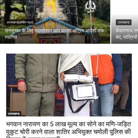
उत्तराखण्ड(ब्रेकिंग न्यूज़)
उत्तराखण्ड
जनसुरक्षा के लिए मद्यमहेश्वर धाम यात्रा अग्रिम आदेशों तक
केदारनाथ राष्
स्थगित
बंद, यात्रियों
उत्तराखण्ड
भगवान नारायण का ₹5 लाख मूल्य का सोने का मणि-जड़ित
मुकुट चोरी करने वाला शातिर अभियुक्त चमोली पुलिस की