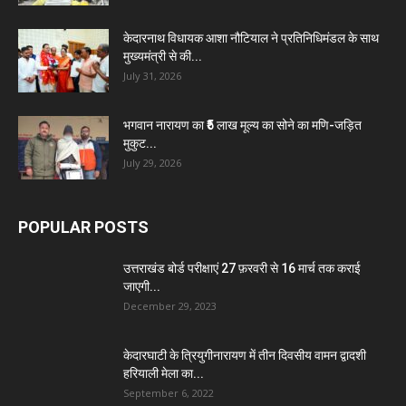
केदारनाथ विधायक आशा नौटियाल ने प्रतिनिधिमंडल के साथ
मुख्यमंत्री से की...
July 31, 2026
भगवान नारायण का ₹5 लाख मूल्य का सोने का मणि-जड़ित
मुकुट...
July 29, 2026
POPULAR POSTS
उत्तराखंड बोर्ड परीक्षाएं 27 फ़रवरी से 16 मार्च तक कराई
जाएगी...
December 29, 2023
केदारघाटी के त्रियुगीनारायण में तीन दिवसीय वामन द्वादशी
हरियाली मेला का...
September 6, 2022