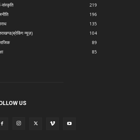
म-संस्कृति
219
जनीति
196
राध
135
तराखण्ड(ब्रेकिंग न्यूज़)
104
माजिक
89
्षा
85
OLLOW US