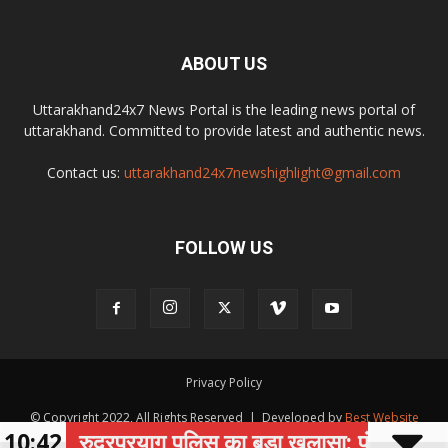
ABOUT US
Uttarakhand24x7 News Portal is the leading news portal of
uttarakhand. Committed to provide latest and authentic news.
Contact us:
uttarakhand24x7newshighlight@gmail.com
FOLLOW US
Privacy Policy
© Copyright 2022, All Rights Reserved | Developed by
Best Website
10:42
रुद्रप्रयाग पुलिस का बड़ा खुलासा: पंप हाउस व हॉटमि
Development Company