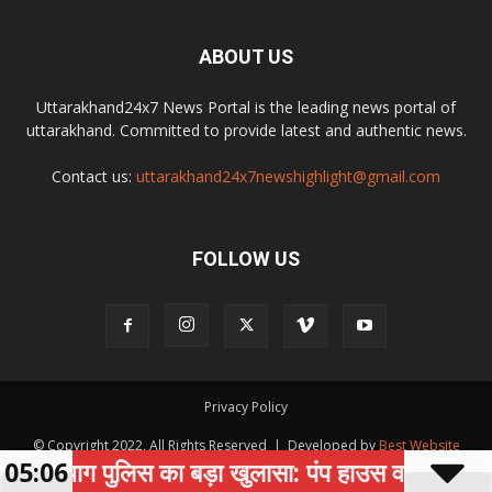
ABOUT US
Uttarakhand24x7 News Portal is the leading news portal of
uttarakhand. Committed to provide latest and authentic news.
Contact us:
uttarakhand24x7newshighlight@gmail.com
FOLLOW US
Privacy Policy
© Copyright 2022, All Rights Reserved | Developed by
Best Website
प्रयाग पुलिस का बड़ा खुलासा: पंप हाउस व हॉटमिक्स प्लां
05:06
Development Company