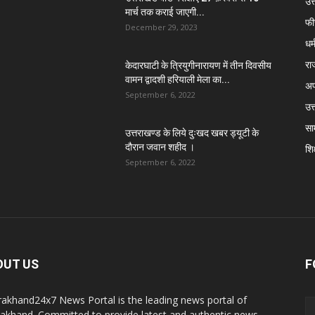
उत
मार्च तक कराई जाएगी...
फी
December 29, 2023
धर्
रा
केदारघाटी के त्रियुगीनारायण में तीन दिवसीय
वामन द्वादशी हरियाली मेला का...
अप
September 6, 2022
उत्
सा
उत्तराखण्ड के लिये दुःखद खबर ड्यूटी के
दौरान जवान शहीद ।
शिक
September 6, 2022
OUT US
F
rakhand24x7 News Portal is the leading news portal of
rakhand. Committed to provide latest and authentic news.