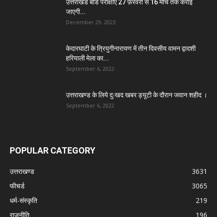
उत्तराखंड बोर्ड परीक्षाएं 27 फ़रवरी से 16 मार्च तक कराई
जाएगी...
December 29, 2023
केदारघाटी के त्रियुगीनारायण में तीन दिवसीय वामन द्वादशी
हरियाली मेला का...
September 6, 2022
उत्तराखण्ड के लिये दुःखद खबर ड्यूटी के दौरान जवान शहीद ।
September 6, 2022
POPULAR CATEGORY
उत्तराखण्ड
3631
फीचर्ड
3065
धर्म-संस्कृति
219
राजनीति
196