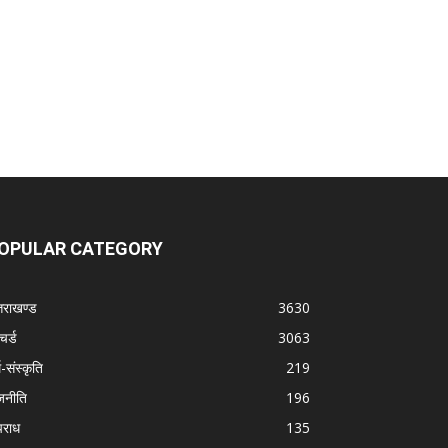
OPULAR CATEGORY
्तराखण्ड
3630
चर्ड
3063
म-संस्कृति
219
जनीति
196
राध
135