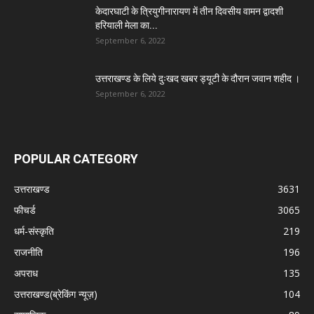
केदारघाटी के त्रियुगीनारायण में तीन दिवसीय वामन द्वादशी
हरियाली मेला का...
September 6, 2022
उत्तराखण्ड के लिये दुःखद खबर ड्यूटी के दौरान जवान शहीद ।
September 6, 2022
POPULAR CATEGORY
उत्तराखण्ड
3631
फीचर्ड
3065
धर्म-संस्कृति
219
राजनीति
196
अपराध
135
उत्तराखण्ड(ब्रेकिंग न्यूज़)
104