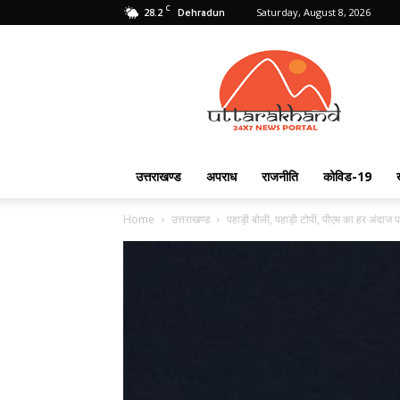
C
28.2
Saturday, August 8, 2026
Dehradun
Uttarakhand
24X7
उत्तराखण्ड
अपराध
राजनीति
कोविड-19
Home
उत्तराखण्ड
पहाड़ी बोली, पहाड़ी टोपी, पीएम का हर अंदाज प