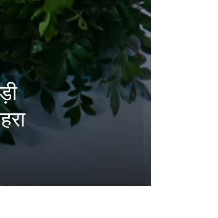
ाड़ी
गहरा