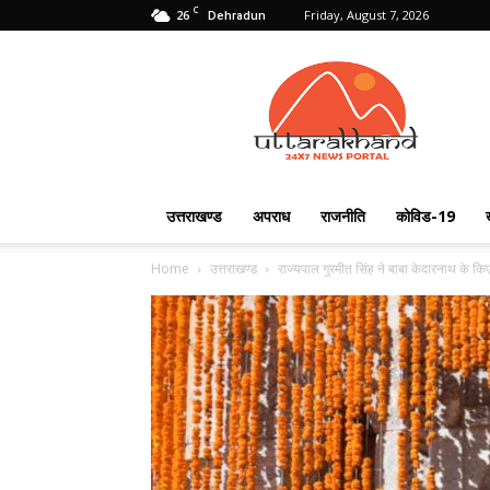
C
26
Friday, August 7, 2026
Dehradun
Uttarakhand
24X7
उत्तराखण्ड
अपराध
राजनीति
कोविड-19
Home
उत्तराखण्ड
राज्यपाल गुरमीत सिंह ने बाबा केदारनाथ के किए