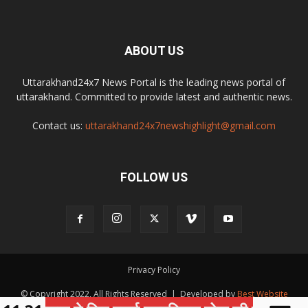
ABOUT US
Uttarakhand24x7 News Portal is the leading news portal of
uttarakhand. Committed to provide latest and authentic news.
Contact us:
uttarakhand24x7newshighlight@gmail.com
FOLLOW US
Privacy Policy
© Copyright 2022, All Rights Reserved | Developed by
Best Website
Development Company