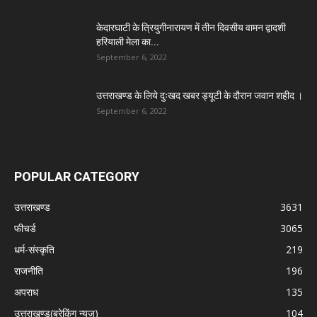
केदारघाटी के त्रियुगीनारायण में तीन दिवसीय वामन द्वादशी
हरियाली मेला का...
September 6, 2022
उत्तराखण्ड के लिये दुःखद खबर ड्यूटी के दौरान जवान शहीद ।
September 6, 2022
POPULAR CATEGORY
उत्तराखण्ड
3631
फीचर्ड
3065
धर्म-संस्कृति
219
राजनीति
196
अपराध
135
उत्तराखण्ड(ब्रेकिंग न्यूज़)
104