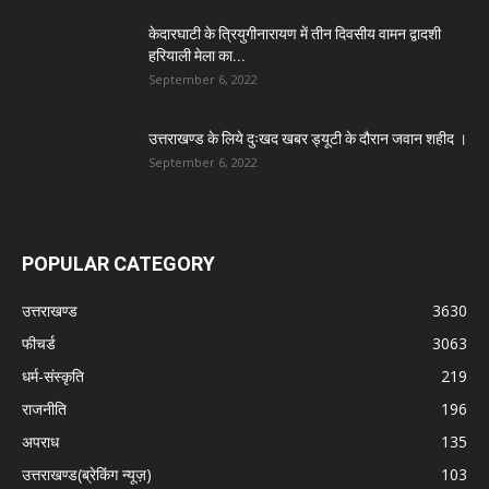
केदारघाटी के त्रियुगीनारायण में तीन दिवसीय वामन द्वादशी
हरियाली मेला का...
September 6, 2022
उत्तराखण्ड के लिये दुःखद खबर ड्यूटी के दौरान जवान शहीद ।
September 6, 2022
POPULAR CATEGORY
उत्तराखण्ड
3630
फीचर्ड
3063
धर्म-संस्कृति
219
राजनीति
196
अपराध
135
उत्तराखण्ड(ब्रेकिंग न्यूज़)
103