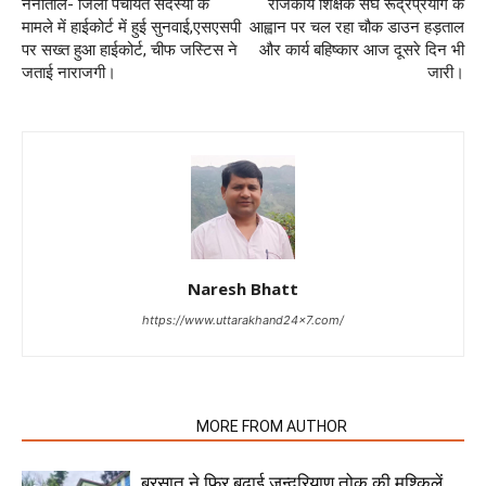
नैनीताल- जिला पंचायत सदस्यों के
राजकीय शिक्षक संघ रूद्रप्रयाग के
मामले में हाईकोर्ट में हुई सुनवाई,एसएसपी
आह्वान पर चल रहा चौक डाउन हड़ताल
पर सख्त हुआ हाईकोर्ट, चीफ जस्टिस ने
और कार्य बहिष्कार आज दूसरे दिन भी
जताई नाराजगी।
जारी।
Naresh Bhatt
https://www.uttarakhand24x7.com/
RELATED ARTICLES
MORE FROM AUTHOR
बरसात ने फिर बढ़ाई जन्दरियाण तोक की मुश्किलें,