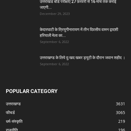
उत्तराखंड बोर्ड परीक्षाएं 27 फ़रवरी से 16 मार्च तक कराई
जाएगी...
December 29, 2023
केदारघाटी के त्रियुगीनारायण में तीन दिवसीय वामन द्वादशी
हरियाली मेला का...
September 6, 2022
उत्तराखण्ड के लिये दुःखद खबर ड्यूटी के दौरान जवान शहीद ।
September 6, 2022
POPULAR CATEGORY
उत्तराखण्ड
3631
फीचर्ड
3065
धर्म-संस्कृति
219
राजनीति
196