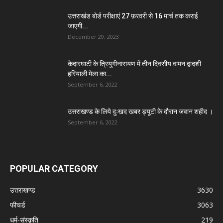
उत्तराखंड बोर्ड परीक्षाएं 27 फ़रवरी से 16 मार्च तक कराई
जाएगी...
December 29, 2023
केदारघाटी के त्रियुगीनारायण में तीन दिवसीय वामन द्वादशी
हरियाली मेला का...
September 6, 2022
उत्तराखण्ड के लिये दुःखद खबर ड्यूटी के दौरान जवान शहीद ।
September 6, 2022
POPULAR CATEGORY
उत्तराखण्ड
3630
फीचर्ड
3063
धर्म-संस्कृति
219