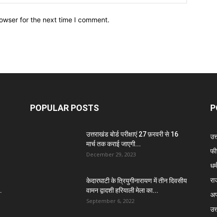
owser for the next time I comment.
POPULAR POSTS
P
उत्तराखंड बोर्ड परीक्षाएं 27 फ़रवरी से 16
उत
मार्च तक कराई जाएगी...
फी
December 29, 2023
धर्
रा
केदारघाटी के त्रियुगीनारायण में तीन दिवसीय
.
वामन द्वादशी हरियाली मेला का...
अप
September 6, 2022
उत्