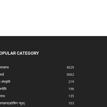
OPULAR CATEGORY
्तराखण्ड
3629
चर्ड
3062
म-संस्कृति
219
जनीति
196
राध
135
तराखण्ड(ब्रेकिंग न्यूज़)
103