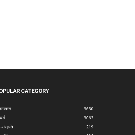
OPULAR CATEGORY
्तराखण्ड
3630
चर्ड
3063
म-संस्कृति
219