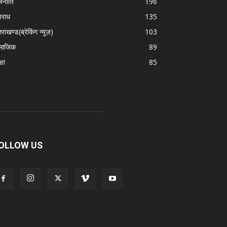
जनीति
196
राध
135
तराखण्ड(ब्रेकिंग न्यूज़)
103
माजिक
89
्षा
85
OLLOW US