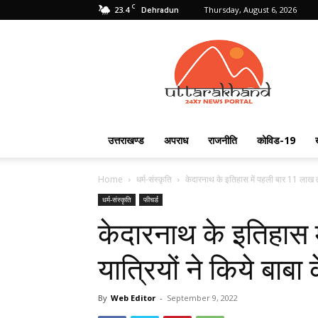
C
23.4
Thursday, August 6, 2026
Dehradun
Uttarakhand
24X7
उत्तराखण्ड
अपराध
राजनीति
कोविड-19
Home
धर्म-संस्कृति
केदारनाथ के इतिहास में पहली बार 11 लाख तीर्
धर्म-संस्कृति
फीचर्ड
केदारनाथ के इतिहास म
यात्रियों ने किये बाबा
By
Web Editor
-
September 9, 2022