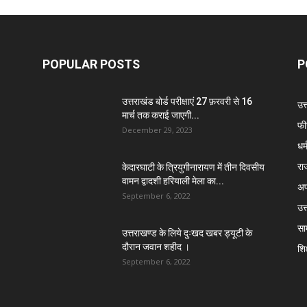
POPULAR POSTS
P
उत्तराखंड बोर्ड परीक्षाएं 27 फ़रवरी से 16
उत
मार्च तक कराई जाएगी...
फी
December 29, 2023
धर्
रा
केदारघाटी के त्रियुगीनारायण में तीन दिवसीय
वामन द्वादशी हरियाली मेला का...
अप
September 6, 2022
उत्
सा
उत्तराखण्ड के लिये दुःखद खबर ड्यूटी के
दौरान जवान शहीद ।
शिक
September 6, 2022