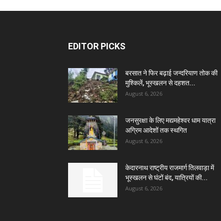
EDITOR PICKS
बरसात ने फिर बढ़ाई जन्दरियाण तोक की
मुश्किलें, भूस्खलन से दहशत...
August 6, 2026
जनसुरक्षा के लिए मद्यमहेश्वर धाम यात्रा
अग्रिम आदेशों तक स्थगित
August 6, 2026
केदारनाथ राष्ट्रीय राजमार्ग तिलवाड़ा में
भूस्खलन से घंटों बंद, यात्रियों की...
August 6, 2026