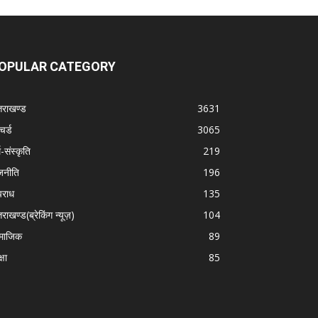
OPULAR CATEGORY
्तराखण्ड
3631
चर्ड
3065
म-संस्कृति
219
जनीति
196
राध
135
तराखण्ड(ब्रेकिंग न्यूज़)
104
माजिक
89
्षा
85