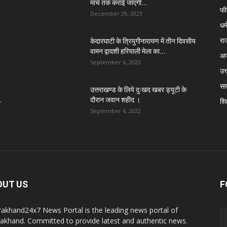
मार्च तक कराई जाएगी...
फी
December 29, 2023
धर्
रा
केदारघाटी के त्रियुगीनारायण में तीन दिवसीय
वामन द्वादशी हरियाली मेला का...
अप
September 6, 2022
उत्
सा
उत्तराखण्ड के लिये दुःखद खबर ड्यूटी के
.
दौरान जवान शहीद ।
शिक
September 6, 2022
OUT US
F
rakhand24x7 News Portal is the leading news portal of
rakhand. Committed to provide latest and authentic news.