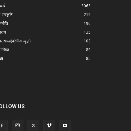
चर्ड
3063
म-संस्कृति
219
जनीति
196
राध
135
तराखण्ड(ब्रेकिंग न्यूज़)
103
माजिक
89
्षा
85
OLLOW US