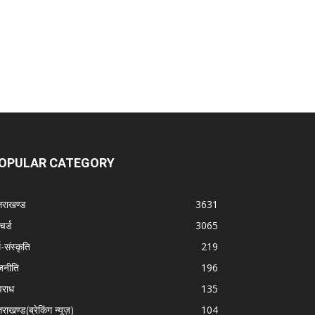
OPULAR CATEGORY
्तराखण्ड
3631
चर्ड
3065
म-संस्कृति
219
जनीति
196
राध
135
तराखण्ड(ब्रेकिंग न्यूज़)
104