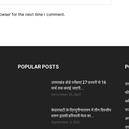
owser for the next time I comment.
POPULAR POSTS
P
उत्तराखंड बोर्ड परीक्षाएं 27 फ़रवरी से 16
उत
मार्च तक कराई जाएगी...
फी
December 29, 2023
धर्
रा
केदारघाटी के त्रियुगीनारायण में तीन दिवसीय
वामन द्वादशी हरियाली मेला का...
अप
September 6, 2022
उत्