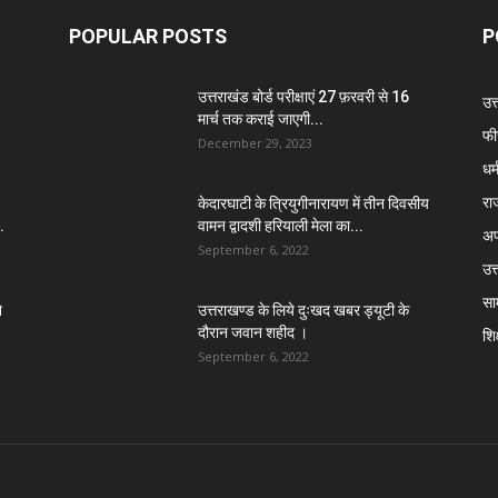
POPULAR POSTS
P
उत्तराखंड बोर्ड परीक्षाएं 27 फ़रवरी से 16
उत
मार्च तक कराई जाएगी...
फी
December 29, 2023
धर्
रा
केदारघाटी के त्रियुगीनारायण में तीन दिवसीय
.
वामन द्वादशी हरियाली मेला का...
अप
September 6, 2022
उत्
सा
े
उत्तराखण्ड के लिये दुःखद खबर ड्यूटी के
दौरान जवान शहीद ।
शिक
September 6, 2022