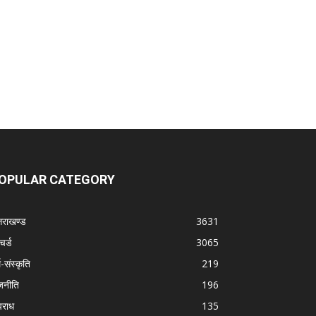
OPULAR CATEGORY
्तराखण्ड
3631
चर्ड
3065
म-संस्कृति
219
जनीति
196
राध
135