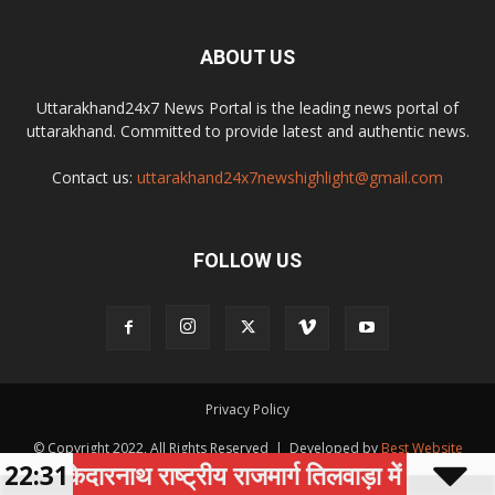
ABOUT US
Uttarakhand24x7 News Portal is the leading news portal of
uttarakhand. Committed to provide latest and authentic news.
Contact us:
uttarakhand24x7newshighlight@gmail.com
FOLLOW US
Privacy Policy
© Copyright 2022, All Rights Reserved | Developed by
Best Website
22:31
केदारनाथ राष्ट्रीय राजमार्ग तिलवाड़ा में भूस्खलन से घंट
Development Company