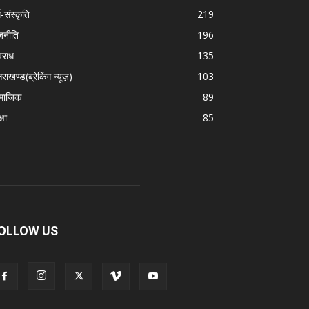
म-संस्कृति
219
जनीति
196
राध
135
तराखण्ड(ब्रेकिंग न्यूज़)
103
माजिक
89
्षा
85
OLLOW US