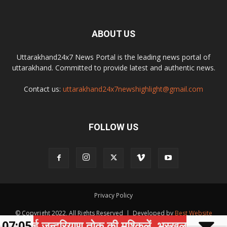
ABOUT US
Uttarakhand24x7 News Portal is the leading news portal of
uttarakhand. Committed to provide latest and authentic news.
Contact us:
uttarakhand24x7newshighlight@gmail.com
FOLLOW US
Privacy Policy
© Copyright 2022, All Rights Reserved | Developed by
Best Website
ढ़ाई जन्दरियाण तोक की मुश्किलें, भूस्खलन से दहशत में ग्
07:05
Development Company