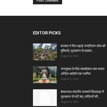
EDITOR PICKS
बरसात ने फिर बढ़ाई जन्दरियाण तोक की
मुश्किलें, भूस्खलन से दहशत...
August 6, 2026
जनसुरक्षा के लिए मद्यमहेश्वर धाम यात्रा
अग्रिम आदेशों तक स्थगित
August 6, 2026
केदारनाथ राष्ट्रीय राजमार्ग तिलवाड़ा में
भूस्खलन से घंटों बंद, यात्रियों की...
August 6, 2026