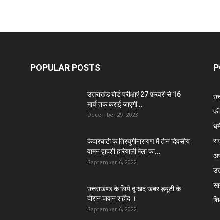
POPULAR POSTS
P
उत्तराखंड बोर्ड परीक्षाएं 27 फ़रवरी से 16
उत
मार्च तक कराई जाएगी...
फी
December 29, 2023
धर्
रा
केदारघाटी के त्रियुगीनारायण में तीन दिवसीय
वामन द्वादशी हरियाली मेला का...
अप
September 6, 2022
उत्
सा
उत्तराखण्ड के लिये दुःखद खबर ड्यूटी के
दौरान जवान शहीद ।
शिक
September 6, 2022