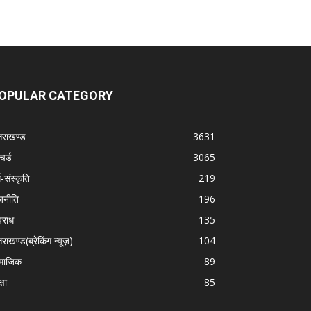
OPULAR CATEGORY
्तराखण्ड
3631
चर्ड
3065
म-संस्कृति
219
जनीति
196
राध
135
तराखण्ड(ब्रेकिंग न्यूज़)
104
माजिक
89
्षा
85