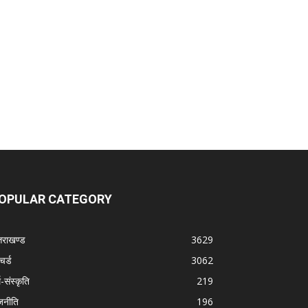
OPULAR CATEGORY
्तराखण्ड
3629
चर्ड
3062
म-संस्कृति
219
जनीति
196