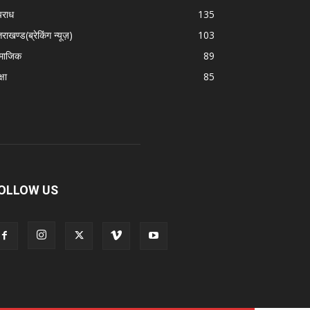
राध
135
तराखण्ड(ब्रेकिंग न्यूज़)
103
माजिक
89
्षा
85
OLLOW US