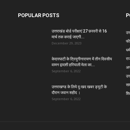
POPULAR POSTS
P
उत्तराखंड बोर्ड परीक्षाएं 27 फ़रवरी से 16
उत
मार्च तक कराई जाएगी...
फी
December 29, 2023
धर्
रा
केदारघाटी के त्रियुगीनारायण में तीन दिवसीय
वामन द्वादशी हरियाली मेला का...
अप
September 6, 2022
उत्
सा
उत्तराखण्ड के लिये दुःखद खबर ड्यूटी के
दौरान जवान शहीद ।
शिक
September 6, 2022