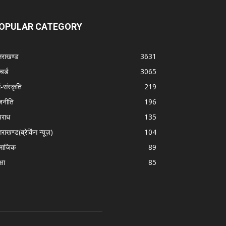
OPULAR CATEGORY
्तराखण्ड
3631
चर्ड
3065
म-संस्कृति
219
जनीति
196
राध
135
तराखण्ड(ब्रेकिंग न्यूज़)
104
माजिक
89
्षा
85