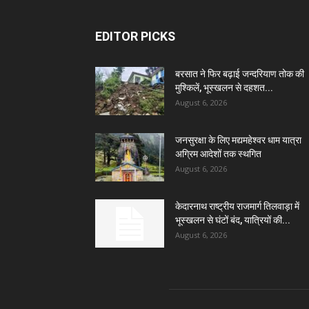
EDITOR PICKS
बरसात ने फिर बढ़ाई जन्दरियाण तोक की
मुश्किलें, भूस्खलन से दहशत...
August 6, 2026
जनसुरक्षा के लिए मद्यमहेश्वर धाम यात्रा
अग्रिम आदेशों तक स्थगित
August 6, 2026
केदारनाथ राष्ट्रीय राजमार्ग तिलवाड़ा में
भूस्खलन से घंटों बंद, यात्रियों की...
August 6, 2026