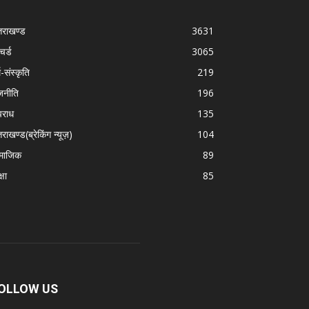
्तराखण्ड
3631
चर्ड
3065
म-संस्कृति
219
जनीति
196
राध
135
तराखण्ड(ब्रेकिंग न्यूज़)
104
माजिक
89
्षा
85
OLLOW US