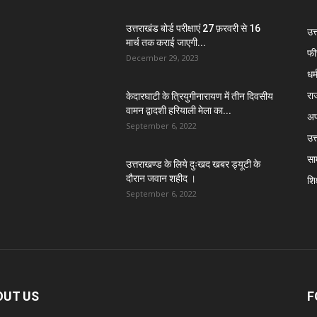
उत्तराखंड बोर्ड परीक्षाएं 27 फ़रवरी से 16
उत
मार्च तक कराई जाएगी...
फी
December 29, 2023
धर्
रा
केदारघाटी के त्रियुगीनारायण में तीन दिवसीय
वामन द्वादशी हरियाली मेला का...
अप
September 6, 2022
उत्
सा
उत्तराखण्ड के लिये दुःखद खबर ड्यूटी के
दौरान जवान शहीद ।
शिक
September 6, 2022
OUT US
F