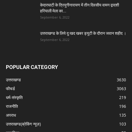
केदारघाटी के त्रियुगीनारायण में तीन दिवसीय वामन द्वादशी
हरियाली मेला का...
September 6, 2022
उत्तराखण्ड के लिये दुःखद खबर ड्यूटी के दौरान जवान शहीद ।
September 6, 2022
POPULAR CATEGORY
उत्तराखण्ड
3630
फीचर्ड
3063
धर्म-संस्कृति
219
राजनीति
196
अपराध
135
उत्तराखण्ड(ब्रेकिंग न्यूज़)
103