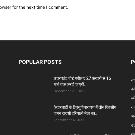
owser for the next time I comment.
POPULAR POSTS
P
उत्तराखंड बोर्ड परीक्षाएं 27 फ़रवरी से 16
उत
मार्च तक कराई जाएगी...
फी
December 29, 2023
धर्
रा
केदारघाटी के त्रियुगीनारायण में तीन दिवसीय
वामन द्वादशी हरियाली मेला का...
अप
September 6, 2022
उत्
सा