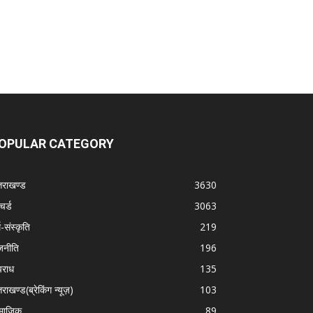
OPULAR CATEGORY
्तराखण्ड
3630
चर्ड
3063
म-संस्कृति
219
जनीति
196
राध
135
तराखण्ड(ब्रेकिंग न्यूज़)
103
माजिक
89