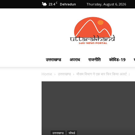
C
23.4
Thursday, August 6, 2026
Dehradun
Uttarakhand
24X7
उत्तराखण्ड
अपराध
राजनीति
कोविड-19
Home
उत्तराखण्ड
मौसम विभाग ने एक बार फिर किया अलर्ट ।
उत्तराखण्ड
फीचर्ड