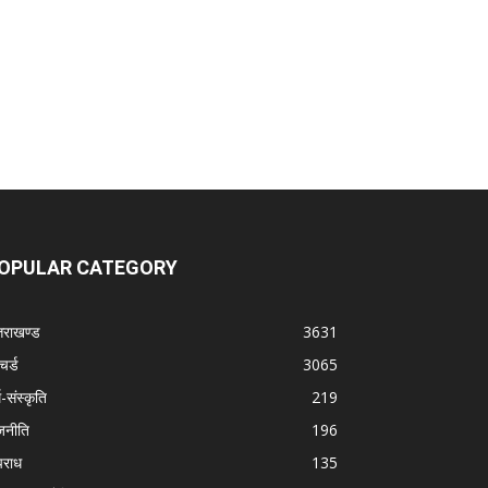
OPULAR CATEGORY
्तराखण्ड
3631
चर्ड
3065
म-संस्कृति
219
जनीति
196
राध
135