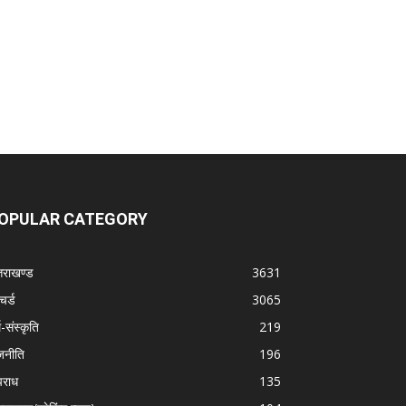
OPULAR CATEGORY
्तराखण्ड
3631
चर्ड
3065
म-संस्कृति
219
जनीति
196
राध
135