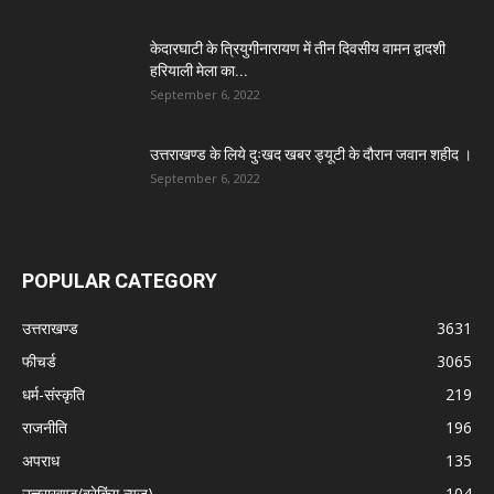
केदारघाटी के त्रियुगीनारायण में तीन दिवसीय वामन द्वादशी
हरियाली मेला का...
September 6, 2022
उत्तराखण्ड के लिये दुःखद खबर ड्यूटी के दौरान जवान शहीद ।
September 6, 2022
POPULAR CATEGORY
उत्तराखण्ड
3631
फीचर्ड
3065
धर्म-संस्कृति
219
राजनीति
196
अपराध
135
उत्तराखण्ड(ब्रेकिंग न्यूज़)
104