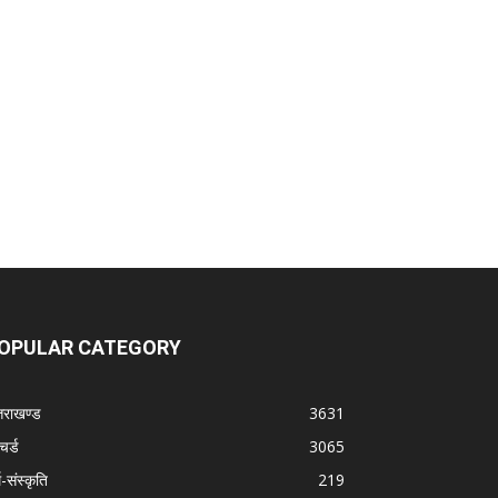
OPULAR CATEGORY
्तराखण्ड
3631
चर्ड
3065
म-संस्कृति
219