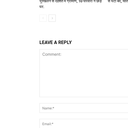
भूस्खलन से दहशत में ग्रामीण, 10 परिवारों ने छोड़े
से घंटों बंद, यात्
घर.
LEAVE A REPLY