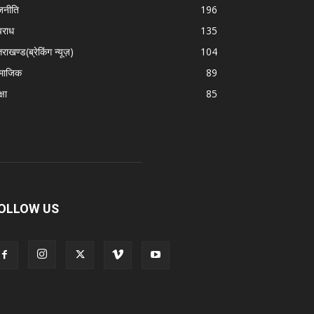
जनीति
196
राध
135
तराखण्ड(ब्रेकिंग न्यूज़)
104
माजिक
89
्षा
85
OLLOW US