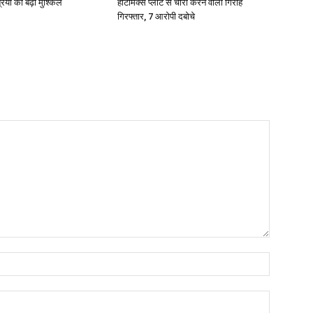
रियों की बढ़ी मुश्किलें
हॉटमिक्स प्लांट से चोरी करने वाला गिरोह
गिरफ्तार, 7 आरोपी दबोचे