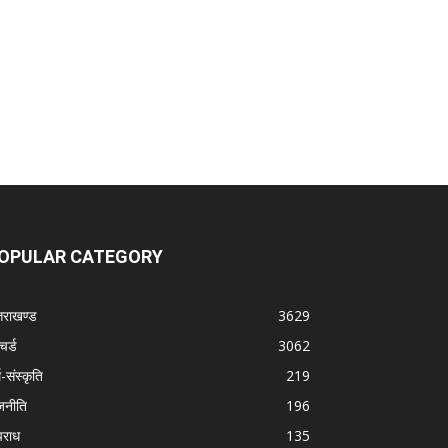
OPULAR CATEGORY
्तराखण्ड
3629
चर्ड
3062
म-संस्कृति
219
जनीति
196
राध
135