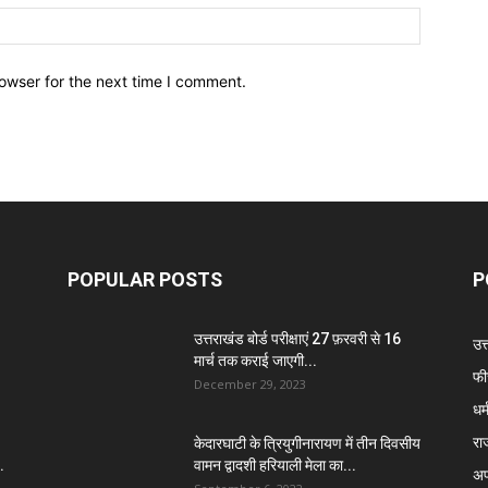
owser for the next time I comment.
POPULAR POSTS
P
उत्तराखंड बोर्ड परीक्षाएं 27 फ़रवरी से 16
उत
मार्च तक कराई जाएगी...
फी
December 29, 2023
धर्
रा
केदारघाटी के त्रियुगीनारायण में तीन दिवसीय
.
वामन द्वादशी हरियाली मेला का...
अप