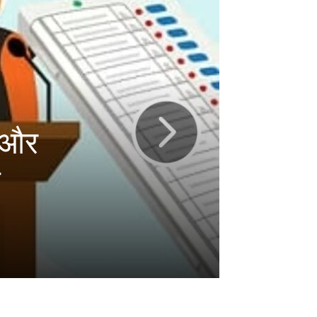
ख और
ा