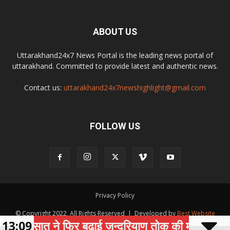
ABOUT US
Uttarakhand24x7 News Portal is the leading news portal of
uttarakhand. Committed to provide latest and authentic news.
Contact us:
uttarakhand24x7newshighlight@gmail.com
FOLLOW US
Privacy Policy
© Copyright 2022, All Rights Reserved | Developed by
Best Website
बरसात ने फिर बढ़ाई जन्दरियाण तोक की मुश्किलें, भूस्खलन
13:09
Development Company