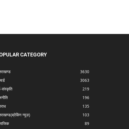
OPULAR CATEGORY
्तराखण्ड
3630
चर्ड
3063
म-संस्कृति
219
जनीति
196
राध
135
तराखण्ड(ब्रेकिंग न्यूज़)
103
माजिक
89