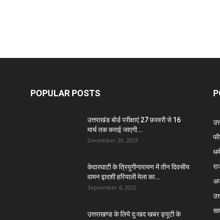
POPULAR POSTS
P
उत्तराखंड बोर्ड परीक्षाएं 27 फ़रवरी से 16
उत
मार्च तक कराई जाएगी...
फी
December 29, 2023
धर्
रा
केदारघाटी के त्रियुगीनारायण में तीन दिवसीय
वामन द्वादशी हरियाली मेला का...
अप
September 6, 2022
उत्
सा
उत्तराखण्ड के लिये दुःखद खबर ड्यूटी के