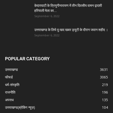
केदारघाटी के त्रियुगीनारायण में तीन दिवसीय वामन द्वादशी
हरियाली मेला का...
September 6, 2022
उत्तराखण्ड के लिये दुःखद खबर ड्यूटी के दौरान जवान शहीद ।
September 6, 2022
POPULAR CATEGORY
उत्तराखण्ड
3631
फीचर्ड
3065
धर्म-संस्कृति
219
राजनीति
196
अपराध
135
उत्तराखण्ड(ब्रेकिंग न्यूज़)
104