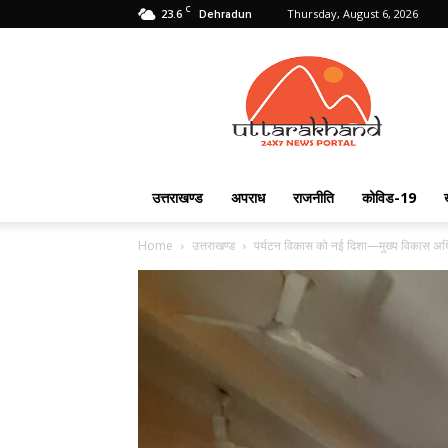
C
23.6
Thursday, August 6, 2026
Dehradun
Uttarakhand
24X7
उत्तराखण्ड
अपराध
राजनीति
कोविड-19
Home
उत्तराखण्ड
पर्यटन विकास को नई दिशा—मुख्य विकास अधिका