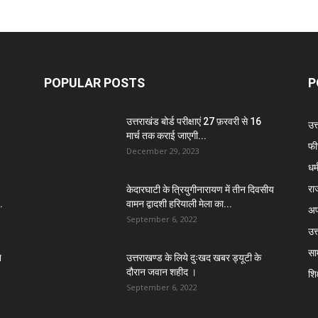
POPULAR POSTS
P
उत्तराखंड बोर्ड परीक्षाएं 27 फ़रवरी से 16
उत
मार्च तक कराई जाएगी...
फी
December 29, 2023
धर्
रा
केदारघाटी के त्रियुगीनारायण में तीन दिवसीय
.
वामन द्वादशी हरियाली मेला का...
अप
September 6, 2022
उत्
सा
े
उत्तराखण्ड के लिये दुःखद खबर ड्यूटी के
दौरान जवान शहीद ।
शिक
September 6, 2022