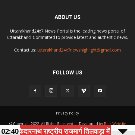
ABOUT US
Uttarakhand24x7 News Portal is the leading news portal of
uttarakhand. Committed to provide latest and authentic news.
Contact us:
uttarakhand24x7newshighlight@gmail.com
FOLLOW US
Privacy Policy
© Copyright 2022, All Rights Reserved | Developed by
Best Website
02:40
केदारनाथ राष्ट्रीय राजमार्ग तिलवाड़ा में भूस्खलन से घंट
Development Company