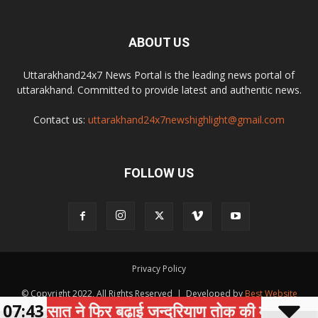
ABOUT US
Uttarakhand24x7 News Portal is the leading news portal of
uttarakhand. Committed to provide latest and authentic news.
Contact us:
uttarakhand24x7newshighlight@gmail.com
FOLLOW US
Privacy Policy
© Copyright 2022, All Rights Reserved | Developed by
Best Website
07:43
बरसात ने फिर बढ़ाई जन्दरियाण तोक की मुश्किलें, भूस्ख
Development Company