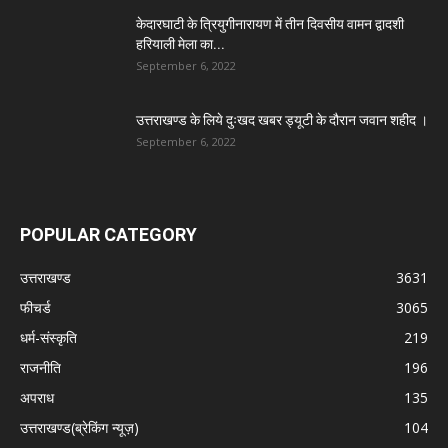
केदारघाटी के त्रियुगीनारायण में तीन दिवसीय वामन द्वादशी
हरियाली मेला का...
September 6, 2022
उत्तराखण्ड के लिये दुःखद खबर ड्यूटी के दौरान जवान शहीद ।
September 6, 2022
POPULAR CATEGORY
उत्तराखण्ड
3631
फीचर्ड
3065
धर्म-संस्कृति
219
राजनीति
196
अपराध
135
उत्तराखण्ड(ब्रेकिंग न्यूज़)
104