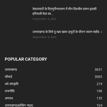
केदारघाटी के त्रियुगीनारायण में तीन दिवसीय वामन द्वादशी
हरियाली मेला का...
September 6, 2022
उत्तराखण्ड के लिये दुःखद खबर ड्यूटी के दौरान जवान शहीद ।
September 6, 2022
POPULAR CATEGORY
उत्तराखण्ड
3631
फीचर्ड
3065
धर्म-संस्कृति
219
राजनीति
196
अपराध
135
उत्तराखण्ड(ब्रेकिंग न्यूज़)
104