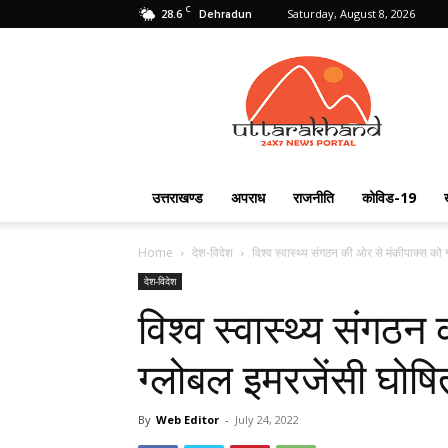
C
28.6
Saturday, August 8, 2026
Dehradun
Uttarakhand
24X7
उत्तराखण्ड
अपराध
राजनीति
कोविड-19
Home
देश-विदेश
विश्‍व स्‍वास्‍थ्‍य संगठन की ओर से मंकीपाक्‍स क
देश-विदेश
विश्‍व स्‍वास्‍थ्‍य संग
ग्‍लोबल इमरजेंसी घोषि
By
Web Editor
-
July 24, 2022