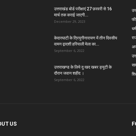
उत्तराखंड बोर्ड परीक्षाएं 27 फ़रवरी से 16
उत
मार्च तक कराई जाएगी...
फी
December 29, 2023
धर्
रा
केदारघाटी के त्रियुगीनारायण में तीन दिवसीय
वामन द्वादशी हरियाली मेला का...
अप
September 6, 2022
उत्
सा
उत्तराखण्ड के लिये दुःखद खबर ड्यूटी के
दौरान जवान शहीद ।
शिक
September 6, 2022
OUT US
F