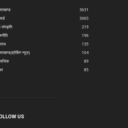
्तराखण्ड
3631
चर्ड
3065
म-संस्कृति
219
जनीति
196
राध
135
तराखण्ड(ब्रेकिंग न्यूज़)
104
माजिक
89
्षा
85
OLLOW US