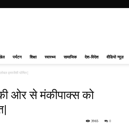
खेल
पर्यटन
शिक्षा
स्वास्थ्य
सामाजिक
देश-विदेश
वीडियो न्यूज़
ो ग्‍लोबल इमरजेंसी घोषित|
ठन की ओर से मंकीपाक्‍स को
त|
3965
0